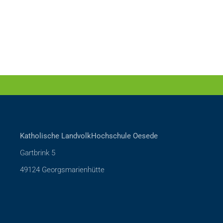
Katholische LandvolkHochschule Oesede
Gartbrink 5
49124 Georgsmarienhütte