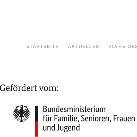
STARTSEITE
AKTUELLES
KLVHS OE