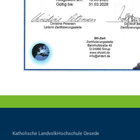
Katholische LandvolkHochschule Oesede