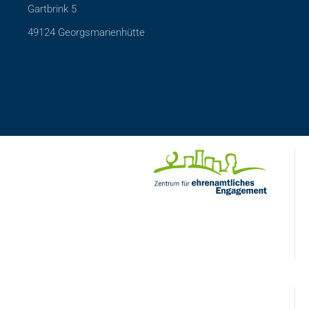
Gartbrink 5
49124 Georgsmarienhütte