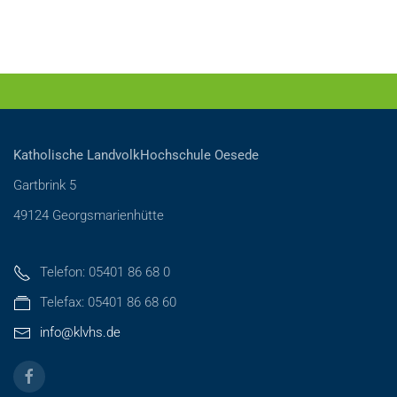
Katholische LandvolkHochschule Oesede
Gartbrink 5
49124 Georgsmarienhütte
Telefon: 05401 86 68 0
Telefax: 05401 86 68 60
info@klvhs.de