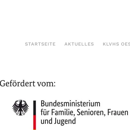
STARTSEITE
AKTUELLES
KLVHS OE