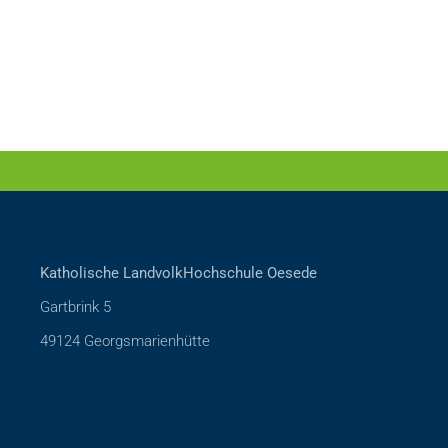
Katholische LandvolkHochschule Oesede
Gartbrink 5
49124 Georgsmarienhütte