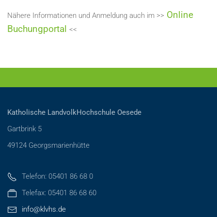
Online
Nähere Informationen und Anmeldung auch im >>
Buchungportal
<<
Katholische LandvolkHochschule Oesede
Gartbrink 5
49124 Georgsmarienhütte
Telefon: 05401 86 68 0
Telefax: 05401 86 68 60
info@klvhs.de